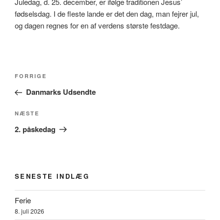
Juledag, d. 25. december, er ifølge traditionen Jesus’
fødselsdag. I de fleste lande er det den dag, man fejrer jul,
og dagen regnes for en af verdens største festdage.
Indlægsnavigation
Forrige
FORRIGE
indlæg
Danmarks Udsendte
Næste
NÆSTE
indlæg
2. påskedag
SENESTE INDLÆG
Ferie
8. juli 2026