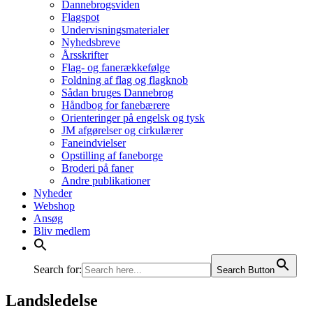
Dannebrogsviden
Flagspot
Undervisningsmaterialer
Nyhedsbreve
Årsskrifter
Flag- og fanerækkefølge
Foldning af flag og flagknob
Sådan bruges Dannebrog
Håndbog for fanebærere
Orienteringer på engelsk og tysk
JM afgørelser og cirkulærer
Faneindvielser
Opstilling af faneborge
Broderi på faner
Andre publikationer
Nyheder
Webshop
Ansøg
Bliv medlem
Search for:
Search Button
Landsledelse