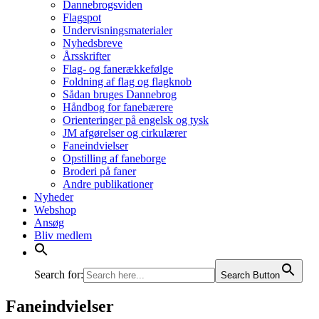
Dannebrogsviden
Flagspot
Undervisningsmaterialer
Nyhedsbreve
Årsskrifter
Flag- og fanerækkefølge
Foldning af flag og flagknob
Sådan bruges Dannebrog
Håndbog for fanebærere
Orienteringer på engelsk og tysk
JM afgørelser og cirkulærer
Faneindvielser
Opstilling af faneborge
Broderi på faner
Andre publikationer
Nyheder
Webshop
Ansøg
Bliv medlem
Search for:
Search Button
Faneindvielser