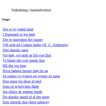
Vejledning i faneindvielser
Sange
Der er et yndigt land
I Danmark er jeg født
Der er ingenting der maner
Vift stolt på Codans bølge (H. C. Andersen)
Den danske sang
Vaj højt, vaj stolt og frit vort flag
Vi fulgte dig vort gamle flag
Hil dig vor fane
Hvor bølgen larmer højt fra sø
Så ranker vi ryggen og synger en sang
Den gang jeg drog af sted
Som en rejselysten flåde
Jeg elsker de grønne lunde
Du danske mand af al din magt
Den signede dag (lang udgave)