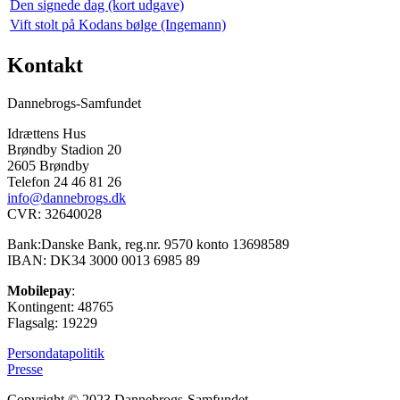
Den signede dag (kort udgave)
Vift stolt på Kodans bølge (Ingemann)
Kontakt
Dannebrogs-Samfundet
Idrættens Hus
Brøndby Stadion 20
2605 Brøndby
Telefon 24 46 81 26
info@dannebrogs.dk
CVR: 32640028
Bank:Danske Bank, reg.nr. 9570 konto 13698589
IBAN: DK34 3000 0013 6985 89
Mobilepay
:
Kontingent: 48765
Flagsalg: 19229
Persondatapolitik
Presse
Copyright © 2023 Dannebrogs-Samfundet