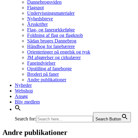
Dannebrogsviden
Flagspot
Undervisningsmaterialer
Nyhedsbreve
Årsskrifter
Flag- og fanerækkefølge
Foldning af flag og flagknob
Sådan bruges Dannebrog
Håndbog for fanebærere
Orienteringer på engelsk og tysk
JM afgørelser og cirkulærer
Faneindvielser
Opstilling af faneborge
Broderi på faner
Andre publikationer
Nyheder
Webshop
Ansøg
Bliv medlem
Search for:
Search Button
Andre publikationer