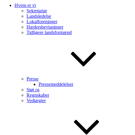
Hvem er vi
Sekretariat
Landsledelse
Lokalforeninger
Hædersbevisninger
Tidligere landsformænd
Presse
Pressemeddelelser
Støt os
Regnskaber
Vedtægter