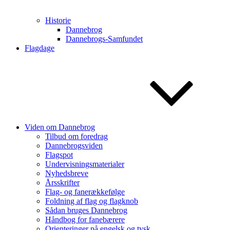
Historie
Dannebrog
Dannebrogs-Samfundet
Flagdage
Viden om Dannebrog
Tilbud om foredrag
Dannebrogsviden
Flagspot
Undervisningsmaterialer
Nyhedsbreve
Årsskrifter
Flag- og fanerækkefølge
Foldning af flag og flagknob
Sådan bruges Dannebrog
Håndbog for fanebærere
Orienteringer på engelsk og tysk