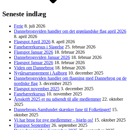
Seneste indlæg
Ferie
8. juli 2026
Dannebrogsviden handler om det grønlandske flag april 2026
8. april 2026
Flagspot April 2026
8. april 2026
Fanebærerkursus i Slagelse
25. februar 2026
Flagspot Januar 2026
18. februar 2026
Dannebrogsviden Januar 2026
18. februar 2026
Flagspot Januar 2026
18. februar 2026
Viden om Dannebrog
18. februar 2026
Nytårsarrangement i Aalborg
10. december 2025
Dannebrogsviden handler om flagning med Dannebrog og de
nordiske flag
3. december 2025
Flagspot november 2025
3. december 2025
Fanebærerkursus
10. november 2025
Årsskrift 2025 er nu udsendt til alle medlemmer
22. oktober
2025
Dannebrogs-Samfundet skænker fane til Folketinget!
15.
oktober 2025
Vi har brug for nye medlemmer – hjælp os!
15. oktober 2025
Flagspot September
26. september 2025