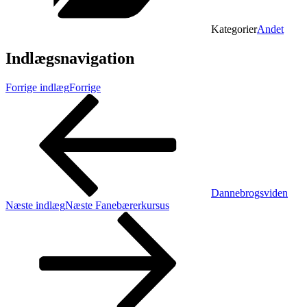
Kategorier
Andet
Indlægsnavigation
Forrige indlæg
Forrige
Dannebrogsviden
Næste indlæg
Næste
Fanebærerkursus