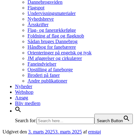
Dannebrogsviden
Flagspot
Undervisningsmaterialer
Nyhedsbreve
Årsskrifter
Flag- og fanerækkefølge
Foldning af flag og flagknob
Sådan bruges Dannebrog
Håndbog for fanebærere
Orienteringer på engelsk og tysk
JM afgørelser og cirkulærer
Faneindvielser
Opstilling af faneborge
Broderi på faner
Andre publikationer
Nyheder
Webshop
Ansøg
Bliv medlem
Search for:
Search Button
Udgivet den
3. marts 2025
3. marts 2025
af
ernstaj