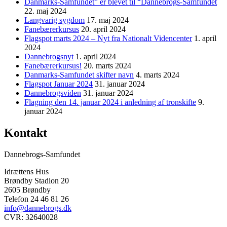
Danmarks-Samfundet” er blevet til “Dannebrogs-Samfundet
22. maj 2024
Langvarig sygdom
17. maj 2024
Fanebærerkursus
20. april 2024
Flagspot marts 2024 – Nyt fra Nationalt Videncenter
1. april
2024
Dannebrogsnyt
1. april 2024
Fanebærerkursus!
20. marts 2024
Danmarks-Samfundet skifter navn
4. marts 2024
Flagspot Januar 2024
31. januar 2024
Dannebrogsviden
31. januar 2024
Flagning den 14. januar 2024 i anledning af tronskifte
9.
januar 2024
Kontakt
Dannebrogs-Samfundet
Idrættens Hus
Brøndby Stadion 20
2605 Brøndby
Telefon 24 46 81 26
info@dannebrogs.dk
CVR: 32640028