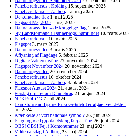
Dannebrogsviden September 2025
25. september 2025
Fanebærerkursus i Kolding
15. september 2025
Fanebærerkursus i Aalborg
12. maj 2025
De kongelige flag
1. maj 2025
Flagspot Maj 2025
1. maj 2025
Dannebrogsviden – de kongelige flag
1. maj 2025
Ny Landsformand i Dannebrogs-Samfundet
10. marts 2025
Fanebærerkursus
10. marts 2025
Flagspot
3. marts 2025
Dannebrogsviden
3. marts 2025
Aflysning af Flagdage
5. februar 2025
Digitale Valdemarsflag
25. november 2024
Flagspot November 2024
20. november 2024
Dannebrogsviden
20. november 2024
Fanebærerkursus
16. oktober 2024
Fanebærerkursus i Aalborg
3. oktober 2024
Flagspot August 2024
21. august 2024
Forslag om lov om Dannebrog
21. august 2024
NEKROLOG
7. juli 2024
Landsformand Bjarne Erbo Grønfeldt er afgået ved døden
1.
juli 2024
Krænkelse af vort nationale symbol?
26. juni 2024
Flagning med grønlandsk og færøsk flag
26. juni 2024
OBS! OBS! Fejl i Kontonummer
23. maj 2024
Valdemarsdag i Aalborg
23. maj 2024