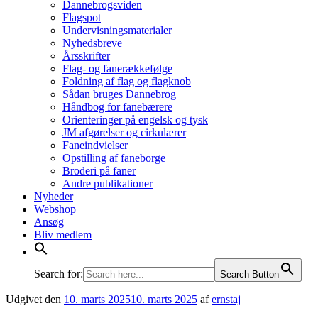
Dannebrogsviden
Flagspot
Undervisningsmaterialer
Nyhedsbreve
Årsskrifter
Flag- og fanerækkefølge
Foldning af flag og flagknob
Sådan bruges Dannebrog
Håndbog for fanebærere
Orienteringer på engelsk og tysk
JM afgørelser og cirkulærer
Faneindvielser
Opstilling af faneborge
Broderi på faner
Andre publikationer
Nyheder
Webshop
Ansøg
Bliv medlem
Search for:
Search Button
Udgivet den
10. marts 2025
10. marts 2025
af
ernstaj