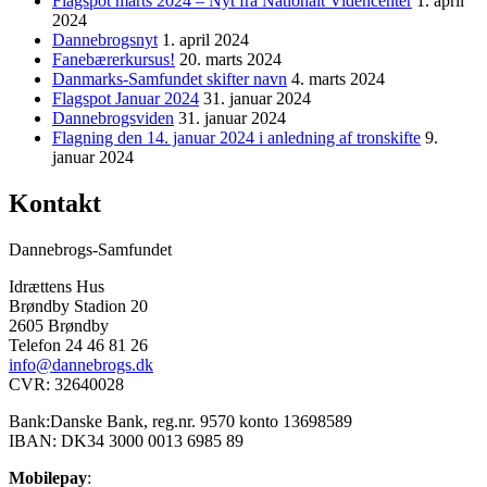
Flagspot marts 2024 – Nyt fra Nationalt Videncenter
1. april
2024
Dannebrogsnyt
1. april 2024
Fanebærerkursus!
20. marts 2024
Danmarks-Samfundet skifter navn
4. marts 2024
Flagspot Januar 2024
31. januar 2024
Dannebrogsviden
31. januar 2024
Flagning den 14. januar 2024 i anledning af tronskifte
9.
januar 2024
Kontakt
Dannebrogs-Samfundet
Idrættens Hus
Brøndby Stadion 20
2605 Brøndby
Telefon 24 46 81 26
info@dannebrogs.dk
CVR: 32640028
Bank:Danske Bank, reg.nr. 9570 konto 13698589
IBAN: DK34 3000 0013 6985 89
Mobilepay
: