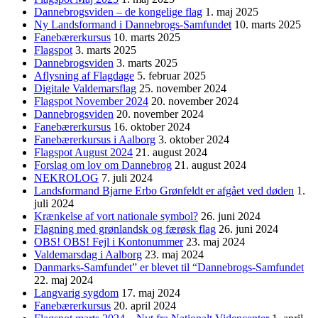
Dannebrogsviden – de kongelige flag
1. maj 2025
Ny Landsformand i Dannebrogs-Samfundet
10. marts 2025
Fanebærerkursus
10. marts 2025
Flagspot
3. marts 2025
Dannebrogsviden
3. marts 2025
Aflysning af Flagdage
5. februar 2025
Digitale Valdemarsflag
25. november 2024
Flagspot November 2024
20. november 2024
Dannebrogsviden
20. november 2024
Fanebærerkursus
16. oktober 2024
Fanebærerkursus i Aalborg
3. oktober 2024
Flagspot August 2024
21. august 2024
Forslag om lov om Dannebrog
21. august 2024
NEKROLOG
7. juli 2024
Landsformand Bjarne Erbo Grønfeldt er afgået ved døden
1.
juli 2024
Krænkelse af vort nationale symbol?
26. juni 2024
Flagning med grønlandsk og færøsk flag
26. juni 2024
OBS! OBS! Fejl i Kontonummer
23. maj 2024
Valdemarsdag i Aalborg
23. maj 2024
Danmarks-Samfundet” er blevet til “Dannebrogs-Samfundet
22. maj 2024
Langvarig sygdom
17. maj 2024
Fanebærerkursus
20. april 2024