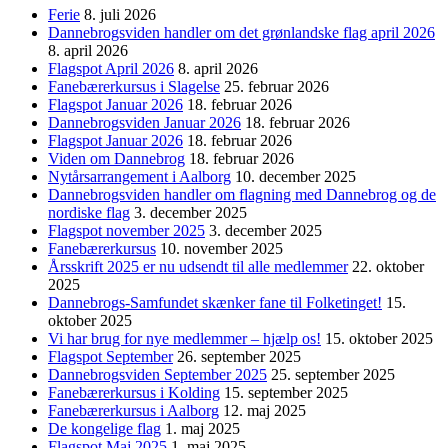
Ferie
8. juli 2026
Dannebrogsviden handler om det grønlandske flag april 2026
8. april 2026
Flagspot April 2026
8. april 2026
Fanebærerkursus i Slagelse
25. februar 2026
Flagspot Januar 2026
18. februar 2026
Dannebrogsviden Januar 2026
18. februar 2026
Flagspot Januar 2026
18. februar 2026
Viden om Dannebrog
18. februar 2026
Nytårsarrangement i Aalborg
10. december 2025
Dannebrogsviden handler om flagning med Dannebrog og de
nordiske flag
3. december 2025
Flagspot november 2025
3. december 2025
Fanebærerkursus
10. november 2025
Årsskrift 2025 er nu udsendt til alle medlemmer
22. oktober
2025
Dannebrogs-Samfundet skænker fane til Folketinget!
15.
oktober 2025
Vi har brug for nye medlemmer – hjælp os!
15. oktober 2025
Flagspot September
26. september 2025
Dannebrogsviden September 2025
25. september 2025
Fanebærerkursus i Kolding
15. september 2025
Fanebærerkursus i Aalborg
12. maj 2025
De kongelige flag
1. maj 2025
Flagspot Maj 2025
1. maj 2025