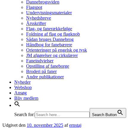
Dannebrogsviden
Flagspot
Undervisningsmaterialer
Nyhedsbreve
Årsskrifter
Flag- og fanerækkefølge
Foldning af flag og flagknob
Sådan bruges Dannebrog
Håndbog for fanebærere
Orienteringer på engelsk og tysk
JM afgørelser og cirkulærer
Faneindvielser
Opstilling af faneborge
Broderi på faner
Andre publikationer
Nyheder
Webshop
Ansøg
Bliv medlem
Search for:
Search Button
Udgivet den
10. november 2025
af
ernstaj