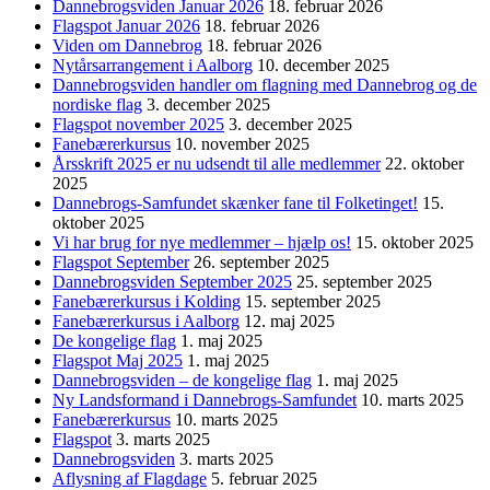
Dannebrogsviden Januar 2026
18. februar 2026
Flagspot Januar 2026
18. februar 2026
Viden om Dannebrog
18. februar 2026
Nytårsarrangement i Aalborg
10. december 2025
Dannebrogsviden handler om flagning med Dannebrog og de
nordiske flag
3. december 2025
Flagspot november 2025
3. december 2025
Fanebærerkursus
10. november 2025
Årsskrift 2025 er nu udsendt til alle medlemmer
22. oktober
2025
Dannebrogs-Samfundet skænker fane til Folketinget!
15.
oktober 2025
Vi har brug for nye medlemmer – hjælp os!
15. oktober 2025
Flagspot September
26. september 2025
Dannebrogsviden September 2025
25. september 2025
Fanebærerkursus i Kolding
15. september 2025
Fanebærerkursus i Aalborg
12. maj 2025
De kongelige flag
1. maj 2025
Flagspot Maj 2025
1. maj 2025
Dannebrogsviden – de kongelige flag
1. maj 2025
Ny Landsformand i Dannebrogs-Samfundet
10. marts 2025
Fanebærerkursus
10. marts 2025
Flagspot
3. marts 2025
Dannebrogsviden
3. marts 2025
Aflysning af Flagdage
5. februar 2025