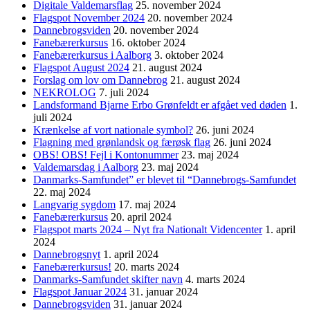
Digitale Valdemarsflag
25. november 2024
Flagspot November 2024
20. november 2024
Dannebrogsviden
20. november 2024
Fanebærerkursus
16. oktober 2024
Fanebærerkursus i Aalborg
3. oktober 2024
Flagspot August 2024
21. august 2024
Forslag om lov om Dannebrog
21. august 2024
NEKROLOG
7. juli 2024
Landsformand Bjarne Erbo Grønfeldt er afgået ved døden
1.
juli 2024
Krænkelse af vort nationale symbol?
26. juni 2024
Flagning med grønlandsk og færøsk flag
26. juni 2024
OBS! OBS! Fejl i Kontonummer
23. maj 2024
Valdemarsdag i Aalborg
23. maj 2024
Danmarks-Samfundet” er blevet til “Dannebrogs-Samfundet
22. maj 2024
Langvarig sygdom
17. maj 2024
Fanebærerkursus
20. april 2024
Flagspot marts 2024 – Nyt fra Nationalt Videncenter
1. april
2024
Dannebrogsnyt
1. april 2024
Fanebærerkursus!
20. marts 2024
Danmarks-Samfundet skifter navn
4. marts 2024
Flagspot Januar 2024
31. januar 2024
Dannebrogsviden
31. januar 2024