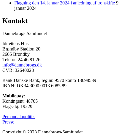
Flagning den 14. januar 2024 i anledning af tronskifte
9.
januar 2024
Kontakt
Dannebrogs-Samfundet
Idrættens Hus
Brøndby Stadion 20
2605 Brøndby
Telefon 24 46 81 26
info@dannebrogs.dk
CVR: 32640028
Bank:Danske Bank, reg.nr. 9570 konto 13698589
IBAN: DK34 3000 0013 6985 89
Mobilepay
:
Kontingent: 48765
Flagsalg: 19229
Persondatapolitik
Presse
Copyright © 2023 Dannebrogs-Samfundet