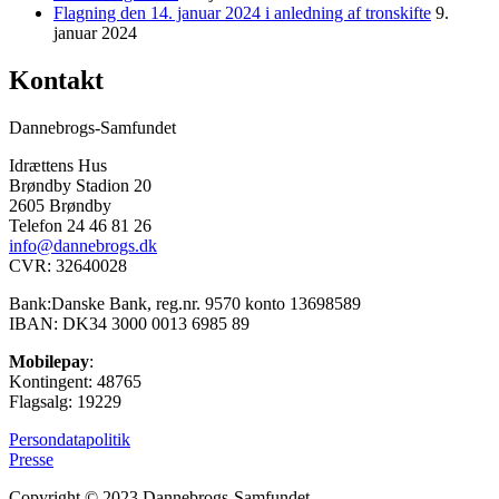
Flagning den 14. januar 2024 i anledning af tronskifte
9.
januar 2024
Kontakt
Dannebrogs-Samfundet
Idrættens Hus
Brøndby Stadion 20
2605 Brøndby
Telefon 24 46 81 26
info@dannebrogs.dk
CVR: 32640028
Bank:Danske Bank, reg.nr. 9570 konto 13698589
IBAN: DK34 3000 0013 6985 89
Mobilepay
:
Kontingent: 48765
Flagsalg: 19229
Persondatapolitik
Presse
Copyright © 2023 Dannebrogs-Samfundet