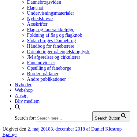
Dannebrogsviden
Flagspot
Undervisningsmaterialer
Nyhedsbreve
Årsskrifter
Flag- og fanerækkefølge
Foldning af flag og flagknob
Sådan bruges Dannebrog
Håndbog for fanebærere
Orienteringer på engelsk og tysk
JM afgørelser og cirkulærer
Faneindvielser
Opstilling af faneborge
Broderi på faner
Andre publikationer
Nyheder
Webshop
Ansøg
Bliv medlem
Search for:
Search Button
Udgivet den
2. maj 2018
3. december 2018
af
Daniel Klestrup
Bjærge