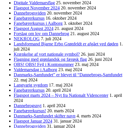
Digitale Valdemarsflag
25. november 2024
Flagspot November 2024
20. november 2024
Dannebrogsviden
20. november 2024
Fanebærerkursus
16. oktober 2024
Fanebærerkursus i Aalborg
3. oktober 2024
Flagspot August 2024
21. august 2024
Forslag om lov om Dannebrog
21. august 2024
NEKROLOG
7. juli 2024
Landsformand Bjarne Erbo Grønfeldt er afgået ved døden
1.
juli 2024
Krænkelse af vort nationale symbol?
26. juni 2024
Flagning med grønlandsk og færøsk flag
26. juni 2024
OBS! OBS! Fejl i Kontonummer
23. maj 2024
Valdemarsdag i Aalborg
23. maj 2024
Danmarks-Samfundet” er blevet til “Dannebrogs-Samfundet
22. maj 2024
Langvarig sygdom
17. maj 2024
Fanebærerkursus
20. april 2024
Flagspot marts 2024 – Nyt fra Nationalt Videncenter
1. april
2024
Dannebrogsnyt
1. april 2024
Fanebærerkursus!
20. marts 2024
Danmarks-Samfundet skifter navn
4. marts 2024
Flagspot Januar 2024
31. januar 2024
Dannebrogsviden
31. januar 2024