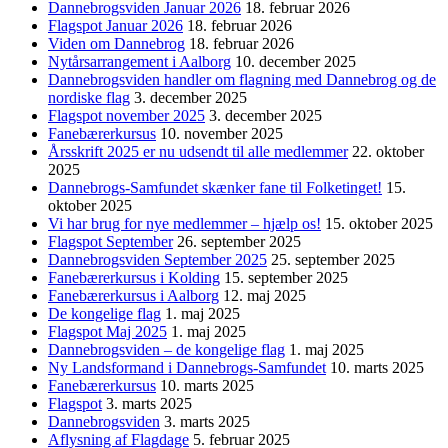
Dannebrogsviden Januar 2026
18. februar 2026
Flagspot Januar 2026
18. februar 2026
Viden om Dannebrog
18. februar 2026
Nytårsarrangement i Aalborg
10. december 2025
Dannebrogsviden handler om flagning med Dannebrog og de
nordiske flag
3. december 2025
Flagspot november 2025
3. december 2025
Fanebærerkursus
10. november 2025
Årsskrift 2025 er nu udsendt til alle medlemmer
22. oktober
2025
Dannebrogs-Samfundet skænker fane til Folketinget!
15.
oktober 2025
Vi har brug for nye medlemmer – hjælp os!
15. oktober 2025
Flagspot September
26. september 2025
Dannebrogsviden September 2025
25. september 2025
Fanebærerkursus i Kolding
15. september 2025
Fanebærerkursus i Aalborg
12. maj 2025
De kongelige flag
1. maj 2025
Flagspot Maj 2025
1. maj 2025
Dannebrogsviden – de kongelige flag
1. maj 2025
Ny Landsformand i Dannebrogs-Samfundet
10. marts 2025
Fanebærerkursus
10. marts 2025
Flagspot
3. marts 2025
Dannebrogsviden
3. marts 2025
Aflysning af Flagdage
5. februar 2025