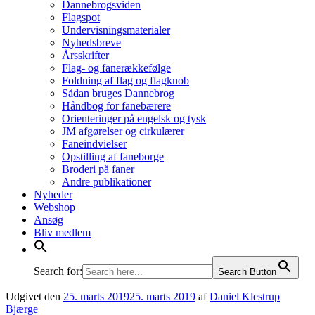
Dannebrogsviden
Flagspot
Undervisningsmaterialer
Nyhedsbreve
Årsskrifter
Flag- og fanerækkefølge
Foldning af flag og flagknob
Sådan bruges Dannebrog
Håndbog for fanebærere
Orienteringer på engelsk og tysk
JM afgørelser og cirkulærer
Faneindvielser
Opstilling af faneborge
Broderi på faner
Andre publikationer
Nyheder
Webshop
Ansøg
Bliv medlem
Search for:
Search Button
Udgivet den
25. marts 2019
25. marts 2019
af
Daniel Klestrup
Bjærge