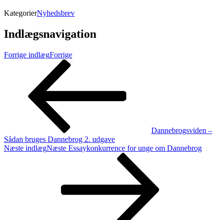
Kategorier
Nyhedsbrev
Indlægsnavigation
Forrige indlæg
Forrige
Dannebrogsviden –
Sådan bruges Dannebrog 2. udgave
Næste indlæg
Næste
Essaykonkurrence for unge om Dannebrog