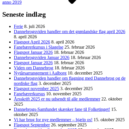
anno 2019
Seneste indlæg
Ferie
8. juli 2026
Dannebrogsviden handler om det grønlandske flag april 2026
8. april 2026
Flagspot April 2026
8. april 2026
Fanebærerkursus i Slagelse
25. februar 2026
Flagspot Januar 2026
18. februar 2026
Dannebrogsviden Januar 2026
18. februar 2026
Flagspot Januar 2026
18. februar 2026
Viden om Dannebrog
18. februar 2026
Nytårsarrangement i Aalborg
10. december 2025
Dannebrogsviden handler om flagning med Dannebrog og de
nordiske flag
3. december 2025
Flagspot november 2025
3. december 2025
Fanebærerkursus
10. november 2025
Årsskrift 2025 er nu udsendt til alle medlemmer
22. oktober
2025
Dannebrogs-Samfundet skænker fane til Folketinget!
15.
oktober 2025
Vi har brug for nye medlemmer – hjælp os!
15. oktober 2025
Flagspot September
26. september 2025