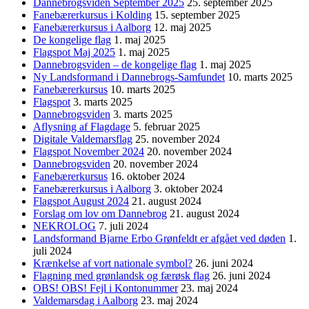
Dannebrogsviden September 2025
25. september 2025
Fanebærerkursus i Kolding
15. september 2025
Fanebærerkursus i Aalborg
12. maj 2025
De kongelige flag
1. maj 2025
Flagspot Maj 2025
1. maj 2025
Dannebrogsviden – de kongelige flag
1. maj 2025
Ny Landsformand i Dannebrogs-Samfundet
10. marts 2025
Fanebærerkursus
10. marts 2025
Flagspot
3. marts 2025
Dannebrogsviden
3. marts 2025
Aflysning af Flagdage
5. februar 2025
Digitale Valdemarsflag
25. november 2024
Flagspot November 2024
20. november 2024
Dannebrogsviden
20. november 2024
Fanebærerkursus
16. oktober 2024
Fanebærerkursus i Aalborg
3. oktober 2024
Flagspot August 2024
21. august 2024
Forslag om lov om Dannebrog
21. august 2024
NEKROLOG
7. juli 2024
Landsformand Bjarne Erbo Grønfeldt er afgået ved døden
1.
juli 2024
Krænkelse af vort nationale symbol?
26. juni 2024
Flagning med grønlandsk og færøsk flag
26. juni 2024
OBS! OBS! Fejl i Kontonummer
23. maj 2024
Valdemarsdag i Aalborg
23. maj 2024