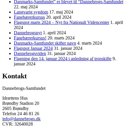
Danmarks-Samfundet” er blevet til “Dannebrogs-Samfundet
22. maj 2024
Langvarig sygdom
17. maj 2024
Fanebærerkursus
20. april 2024
Flagspot marts 2024 – Nyt fra Nationalt Videncenter
1. april
2024
Dannebrogsnyt
1. april 2024
Fanebærerkursus!
20. marts 2024
Danmarks-Samfundet skifter navn
4. marts 2024
Flagspot Januar 2024
31. januar 2024
Dannebrogsviden
31. januar 2024
Flagning den 14. januar 2024 i anledning af tronskifte
9.
januar 2024
Kontakt
Dannebrogs-Samfundet
Idrættens Hus
Brøndby Stadion 20
2605 Brøndby
Telefon 24 46 81 26
info@dannebrogs.dk
CVR: 32640028