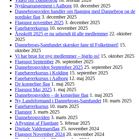
Viden om Dannebrog
18. februar 2026
Nytårsarrangement i Aalborg
10. december 2025
Dannebrogsviden handler om flagning med Dannebrog og de
nordiske flag
3. december 2025
Flagspot november 2025
3. december 2025
Fanebærerkursus
10. november 2025
Årsskrift 2025 er nu udsendt til alle medlemmer
22. oktober
2025
Dannebrogs-Samfundet skænker fane til Folketinget!
15.
oktober 2025
Vi har brug for nye medlemmer – hjælp os!
15. oktober 2025
Flagspot September
26. september 2025
Dannebrogsviden September 2025
25. september 2025
Fanebærerkursus i Kolding
15. september 2025
Fanebærerkursus i Aalborg
12. maj 2025
De kongelige flag
1. maj 2025
Flagspot Maj 2025
1. maj 2025
Dannebrogsviden – de kongelige flag
1. maj 2025
Ny Landsformand i Dannebrogs-Samfundet
10. marts 2025
Fanebærerkursus
10. marts 2025
Flagspot
3. marts 2025
Dannebrogsviden
3. marts 2025
Aflysning af Flagdage
5. februar 2025
Digitale Valdemarsflag
25. november 2024
Flagspot November 2024
20. november 2024