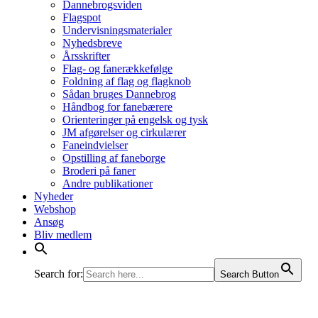
Dannebrogsviden
Flagspot
Undervisningsmaterialer
Nyhedsbreve
Årsskrifter
Flag- og fanerækkefølge
Foldning af flag og flagknob
Sådan bruges Dannebrog
Håndbog for fanebærere
Orienteringer på engelsk og tysk
JM afgørelser og cirkulærer
Faneindvielser
Opstilling af faneborge
Broderi på faner
Andre publikationer
Nyheder
Webshop
Ansøg
Bliv medlem
Search for:
Search Button