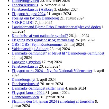
Dannebrogsviden
20. november 2024
Fanebærerkursus
16. oktober 2024
Fanebærerkursus i Aalborg
3. oktober 2024
Flagspot August 2024
21. august 2024
Forslag om lov om Dannebrog
21. august 2024
NEKROLOG
7. juli 2024
Landsformand Bjarne Erbo Grønfeldt er afgået ved døden
1.
juli 2024
Krænkelse af vort nationale symbol?
26. juni 2024
Flagning med grønlandsk og færøsk flag
26. juni 2024
OBS! OBS! Fejl i Kontonummer
23. maj 2024
Valdemarsdag i Aalborg
23. maj 2024
Danmarks-Samfundet” er blevet til “Dannebrogs-Samfundet
22. maj 2024
Langvarig sygdom
17. maj 2024
Fanebærerkursus
20. april 2024
Flagspot marts 2024 – Nyt fra Nationalt Videncenter
1. april
2024
Dannebrogsnyt
1. april 2024
Fanebærerkursus!
20. marts 2024
Danmarks-Samfundet skifter navn
4. marts 2024
Flagspot Januar 2024
31. januar 2024
Dannebrogsviden
31. januar 2024
Flagning den 14. januar 2024 i anledning af tronskifte
9.
januar 2024